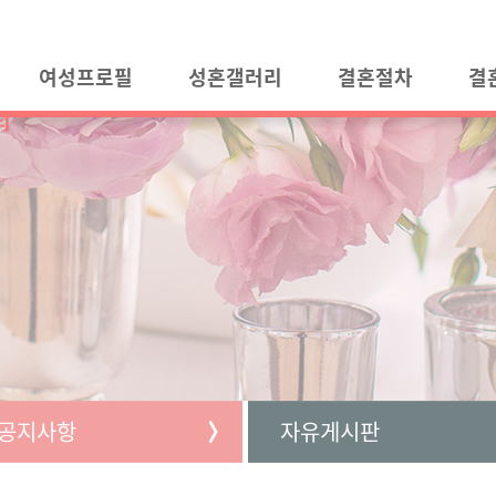
여성프로필
성혼갤러리
결혼절차
결
티
공지사항
자유게시판