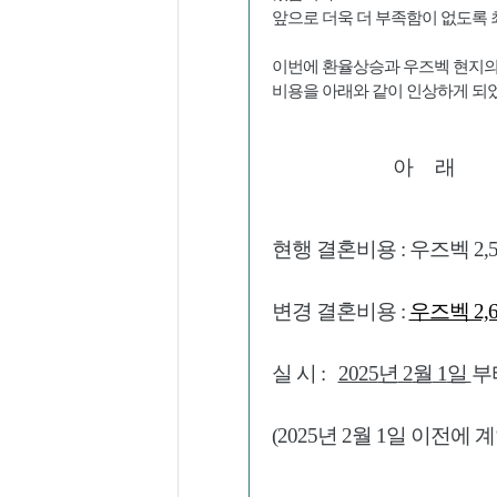
앞으로 더욱 더 부족함이 없도록
이번에 환율상승과 우즈벡 현지
비용을 아래와 같이 인상하게 되
아
래
현행 결혼비용
: 우즈벡 2,5
변경 결혼비용
:
우즈벡 2,6
실 시
:
2025
년
2
월
1
일
부
​(2025
년
2
월
1
일 이전에 